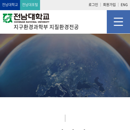
전남대학교
전남대포털
로그인
회원가입
ENG
지구환경과학부 지질환경전공