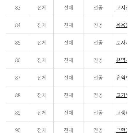
83
전체
전체
전공
고지진
84
전체
전체
전공
응용암
85
전체
전체
전공
토사재
86
전체
전체
전공
유역사
87
전체
전체
전공
유역퇴
88
전체
전체
전공
고기후
89
전체
전체
전공
고생태
90
전체
전체
전공
극한기