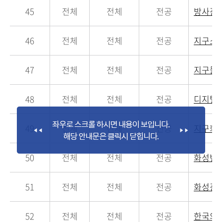
45
전체
전체
전공
방사광
46
전체
전체
전공
지구소
47
전체
전체
전공
지구물
48
전체
전체
전공
디지털
49
전체
전체
전공
지구화
50
전체
전체
전공
화성변
51
전체
전체
전공
화성광
52
전체
전체
전공
한국의