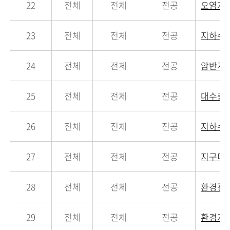
22
전체
전체
전공
오염지
23
전체
전체
전공
지하수
24
전체
전체
전공
암반지
25
전체
전체
전공
대수층
26
전체
전체
전공
지하수
27
전체
전체
전공
지구미
28
전체
전체
전공
환경광
29
전체
전체
전공
환경지