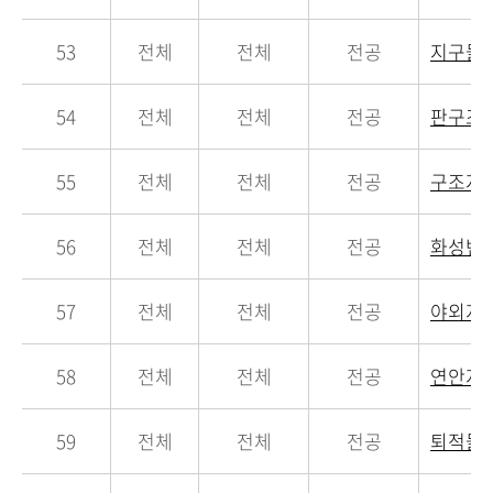
53
전체
전체
전공
지구물
54
전체
전체
전공
판구조
55
전체
전체
전공
구조지
56
전체
전체
전공
화성변
57
전체
전체
전공
야외지
58
전체
전체
전공
연안지
59
전체
전체
전공
퇴적물