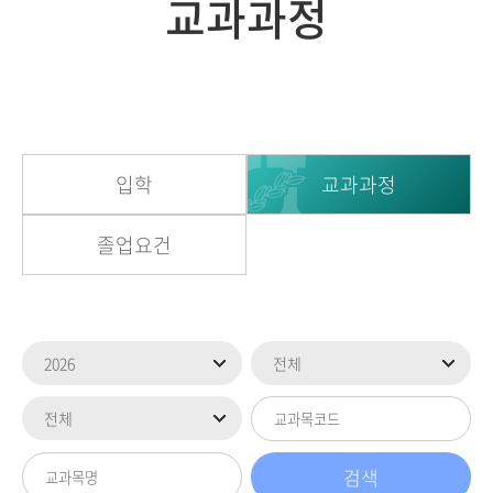
교과과정
입학
교과과정
졸업요건