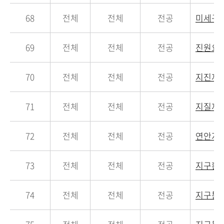
68
전체
전체
전공
미세구
69
전체
전체
전공
진원요
70
전체
전체
전공
지진재
71
전체
전체
전공
지질재
72
전체
전체
전공
연안지
73
전체
전체
전공
지구환
74
전체
전체
전공
지구통