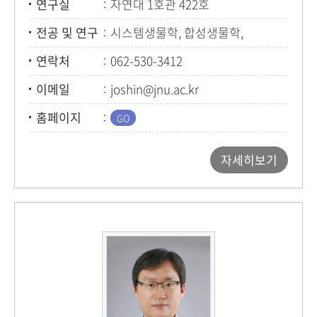
연구실
자연대 1호관 422호
전공 및 연구
시스템생물학, 합성생물학,
마이크로바이옴, AI생물학
연락처
062-530-3412
이메일
joshin@jnu.ac.kr
홈페이지
자세히보기