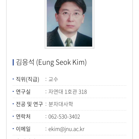
김응석 (Eung Seok Kim)
직위(직급)
교수
연구실
자연대 1호관 318
전공 및 연구
분자대사학
연락처
062-530-3402
이메일
ekim@jnu.ac.kr