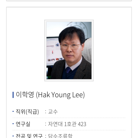
이학영 (Hak Young Lee)
직위(직급)
교수
연구실
자연대 1호관 423
전공 및 연구
담수조류학