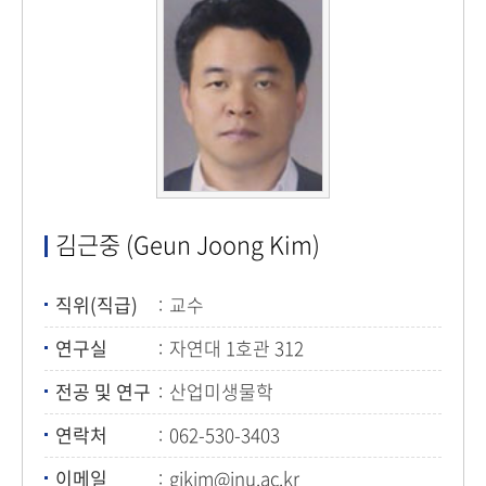
김근중 (Geun Joong Kim)
직위(직급)
교수
연구실
자연대 1호관 312
전공 및 연구
산업미생물학
연락처
062-530-3403
이메일
gjkim@jnu.ac.kr